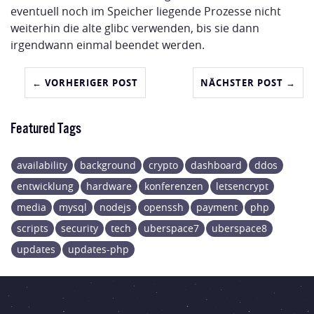
eventuell noch im Speicher liegende Prozesse nicht
weiterhin die alte glibc verwenden, bis sie dann
irgendwann einmal beendet werden.
← VORHERIGER POST
NÄCHSTER POST →
Featured Tags
availability
background
crypto
dashboard
ddos
entwicklung
hardware
konferenzen
letsencrypt
media
mysql
nodejs
openssh
payment
php
scripts
security
tech
uberspace7
uberspace8
updates
updates-php