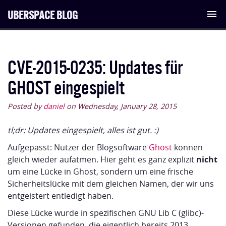
UBERSPACE BLOG
Tog
nav
CVE-2015-0235: Updates für
GHOST eingespielt
Posted by
daniel
on Wednesday, January 28, 2015
tl;dr: Updates eingespielt, alles ist gut. :)
Aufgepasst: Nutzer der Blogsoftware
Ghost
können
gleich wieder aufatmen. Hier geht es ganz explizit
nicht
um eine Lücke in Ghost, sondern um eine frische
Sicherheitslücke mit dem gleichen Namen, der wir uns
entgeistert
entledigt haben.
Diese Lücke wurde in spezifischen GNU Lib C (glibc)-
Versionen gefunden, die eigentlich bereits 2013