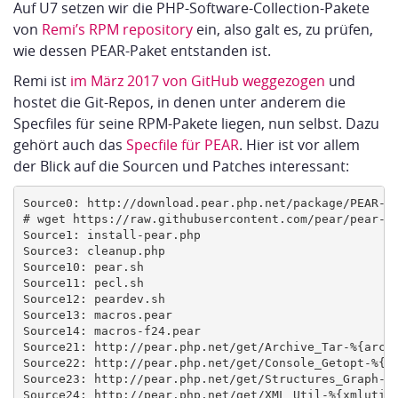
Auf U7 setzen wir die PHP-Software-Collection-Pakete
von
Remi’s RPM repository
ein, also galt es, zu prüfen,
wie dessen PEAR-Paket entstanden ist.
Remi ist
im März 2017 von GitHub weggezogen
und
hostet die Git-Repos, in denen unter anderem die
Specfiles für seine RPM-Pakete liegen, nun selbst. Dazu
gehört auch das
Specfile für PEAR
. Hier ist vor allem
der Blick auf die Sourcen und Patches interessant:
Source0: http://download.pear.php.net/package/PEAR-%{
# wget https://raw.githubusercontent.com/pear/pear-co
Source1: install-pear.php

Source3: cleanup.php

Source10: pear.sh

Source11: pecl.sh

Source12: peardev.sh

Source13: macros.pear

Source14: macros-f24.pear

Source21: http://pear.php.net/get/Archive_Tar-%{arcta
Source22: http://pear.php.net/get/Console_Getopt-%{ge
Source23: http://pear.php.net/get/Structures_Graph-%{
Source24: http://pear.php.net/get/XML_Util-%{xmlutil}