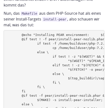
kommt das?
Nun, das
aus dem PHP-Source hat als eines
Makefile
seiner Install-Targets
, also schauen wir
install-pear
mal, was das tut:
        @echo "Installing PEAR environment:      $(IN
        @if test ! -f pear/install-pear-nozlib.phar; 
                if test -f /home/builduser/php-7.2.14
                        cp /home/builduser/php-7.2.14
                else \

                        if test ! -z "$(WGET)" && tes
                                "$(WGET)" "${PEAR_INS
                        elif test ! -z "$(FETCH)" && 
                                "$(FETCH)" -o pear/ "
                        else \

                                $(top_builddir)/sapi/
                        fi \

                fi \

        fi

        @if test -f pear/install-pear-nozlib.phar && 
                $(MAKE) -s install-pear-installer; \

        else \
