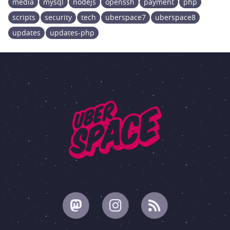
media
mysql
nodejs
openssh
payment
php
scripts
security
tech
uberspace7
uberspace8
updates
updates-php