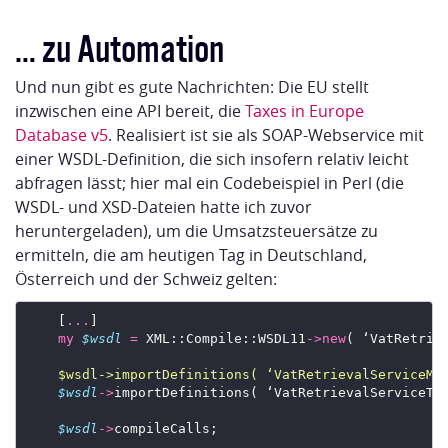
… zu Automation
Und nun gibt es gute Nachrichten: Die EU stellt
inzwischen eine API bereit, die
Taxes in Europe
Database v5
. Realisiert ist sie als SOAP-Webservice mit
einer WSDL-Definition, die sich insofern relativ leicht
abfragen lässt; hier mal ein Codebeispiel in Perl (die
WSDL- und XSD-Dateien hatte ich zuvor
heruntergeladen), um die Umsatzsteuersätze zu
ermitteln, die am heutigen Tag in Deutschland,
Österreich und der Schweiz gelten:
    [
...
my
$wsdl
=
 XML::Compile::WSDL11
->
new
( ‘VatRetrie
    $wsdl->importDefinitions( ‘VatRetrievalServiceMe
$wsdl
->
importDefinitions( ‘VatRetrievalServiceTy
$wsdl
->