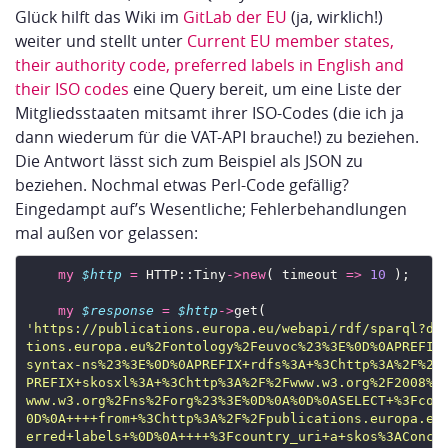
Glück hilft das Wiki im
GitLab der EU
(ja, wirklich!)
weiter und stellt unter
Current EU member states,
their authority code, preferred labels in English and
their ISO codes
eine Query bereit, um eine Liste der
Mitgliedsstaaten mitsamt ihrer ISO-Codes (die ich ja
dann wiederum für die VAT-API brauche!) zu beziehen.
Die Antwort lässt sich zum Beispiel als JSON zu
beziehen. Nochmal etwas Perl-Code gefällig?
Eingedampt auf’s Wesentliche; Fehlerbehandlungen
mal außen vor gelassen:
my
$http
=
 HTTP::Tiny
->
new
( timeout 
=>
10
my
$response
=
$http
->