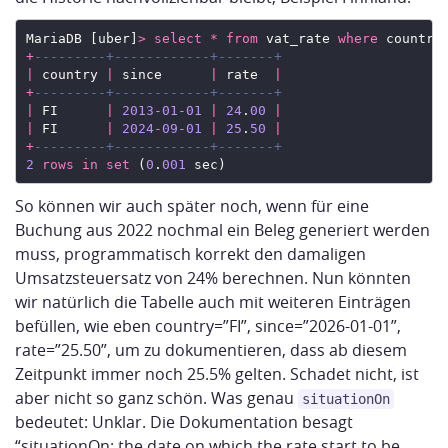
MariaDB [uber]
>
select
*
from
 vat_rate 
where
 country
+
|
 country 
|
 since      
|
 rate  
|
+
|
 FI      
|
2013
-
01
-
01
|
24
.
00
|
|
 FI      
|
2024
-
09
-
01
|
25
.
50
|
+
2
rows
in
set
 (
0
.
001
So können wir auch später noch, wenn für eine
Buchung aus 2022 nochmal ein Beleg generiert werden
muss, programmatisch korrekt den damaligen
Umsatzsteuersatz von 24% berechnen. Nun könnten
wir natürlich die Tabelle auch mit weiteren Einträgen
befüllen, wie eben country=”FI”, since=”2026-01-01”,
rate=”25.50”, um zu dokumentieren, dass ab diesem
Zeitpunkt immer noch 25.5% gelten. Schadet nicht, ist
aber nicht so ganz schön. Was genau
situationOn
bedeutet: Unklar. Die Dokumentation besagt
“situationOn: the date on which the rate start to be