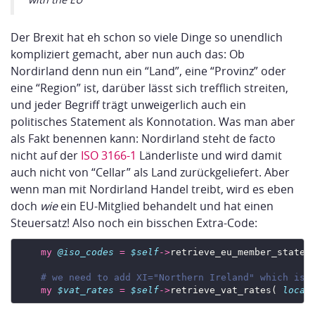
Der Brexit hat eh schon so viele Dinge so unendlich
kompliziert gemacht, aber nun auch das: Ob
Nordirland denn nun ein “Land”, eine “Provinz” oder
eine “Region” ist, darüber lässt sich trefflich streiten,
und jeder Begriff trägt unweigerlich auch ein
politisches Statement als Konnotation. Was man aber
als Fakt benennen kann: Nordirland steht de facto
nicht auf der
ISO 3166-1
Länderliste und wird damit
auch nicht von “Cellar” als Land zurückgeliefert. Aber
wenn man mit Nordirland Handel treibt, wird es eben
doch
wie
ein EU-Mitglied behandelt und hat einen
Steuersatz! Also noch ein bisschen Extra-Code:
my
@iso_codes
=
$self
->
# we need to add XI="Northern Ireland" which is 
my
$vat_rates
=
$self
->
retrieve_vat_rates( 
local