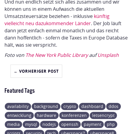
Und nun endlich setzt sich alles zusammen und wir
können uns in einem Aufwasch die aktuellen
Umsatzsteuersätze beziehen - inklusive
künftig
vielleicht neu dazukommender Länder
. Der Job läuft
dann jetzt einfach einmal monatlich und das reicht
dann hoffentlich - sofern die Taxes in Europe Database
hält, was sie verspricht.
Foto von
The New York Public Library
auf
Unsplash
← VORHERIGER POST
Featured Tags
availability
background
crypto
dashboard
ddos
entwicklung
hardware
konferenzen
letsencrypt
media
mysql
nodejs
openssh
payment
php
scripts
security
tech
uberspace7
uberspace8