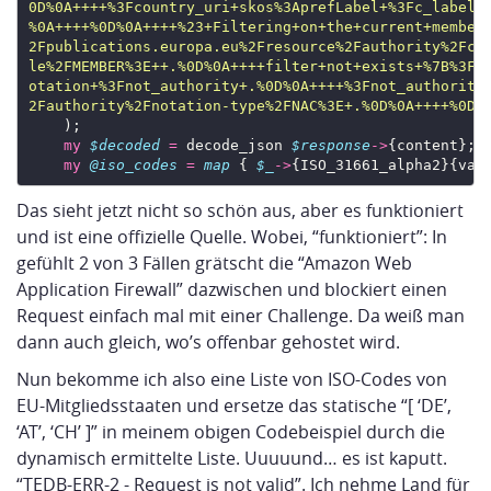
2Fauthority%2Fnotation-type%2FNAC%3E+.%0D%0A++++%0D%
my
$decoded
=
 decode_json 
$response
->
my
@iso_codes
=
map
 { 
$_
->
{ISO_31661_alpha2}{val
Das sieht jetzt nicht so schön aus, aber es funktioniert
und ist eine offizielle Quelle. Wobei, “funktioniert”: In
gefühlt 2 von 3 Fällen grätscht die “Amazon Web
Application Firewall” dazwischen und blockiert einen
Request einfach mal mit einer Challenge. Da weiß man
dann auch gleich, wo’s offenbar gehostet wird.
Nun bekomme ich also eine Liste von ISO-Codes von
EU-Mitgliedsstaaten und ersetze das statische “[ ‘DE’,
‘AT’, ‘CH’ ]” in meinem obigen Codebeispiel durch die
dynamisch ermittelte Liste. Uuuuund… es ist kaputt.
“TEDB-ERR-2 - Request is not valid”. Ich nehme Land für