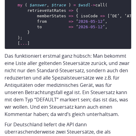
my
 ( 
$answer
, 
$trace
 ) 
=
$wsdl
->
        retrieveVatRates 
=>
            memberStates 
=>
 { isoCode 
=>
            from         
=>
 ‘
2026
-
05
-
12
            to           
=>
 ‘
2026
-
05
-
12
    [
...
Das funktioniert erstmal ganz hübsch: Man bekommt
eine Liste aller geltenden Steuersätze zurück, und zwar
nicht nur den Standard-Steuersatz, sondern auch den
reduzierten und alle Spezialsteuersätze wie z.B. für
Antiquitäten oder medizinisches Gerät, was für
unseren Betrachtungsfall egal ist. Ein Steuersatz kann
mit dem Typ “DEFAULT” markiert sein; das ist das, was
wir wollen. Und ein Steuersatz kann auch einen
Kommentar haben; da wird’s gleich unterhaltsam.
Für Deutschland liefert die API dann
überraschenderweise zwei Steuersätze, die als