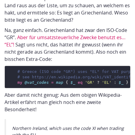
Land raus aus der Liste, um zu schauen, an welchem es
hakt, und ermittele so: Es liegt an Griechenland. Wieso
bitte liegt es an Griechenland?
Na, ganz einfach. Griechenland hat zwar den ISO-Code
“GR”.
Aber für umsatzsteuerliche Zwecke benutzt es…
“EL”!
Sagt uns nicht, das hättet ihr gewusst (wenn ihr
nicht gerade aus Griechenland kommt). Also noch ein
bisschen Extra-Code:
# Greece (ISO code "GR") uses "EL" for VAT purpo
# see https://en.wikipedia.org/wiki/VAT_identifi
my
@vat_codes
=
map
 { 
$_
eq
'GR'
 ? 
'EL'
 : 
$_
 } 
@
Aber damit nicht genug: Aus dem obigen Wikipedia-
Artikel erfährt man gleich noch eine zweite
Besonderheit!
Northern Ireland, which uses the code XI when trading
with the EU