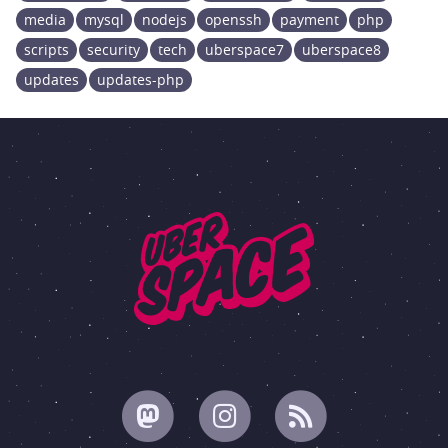
media
mysql
nodejs
openssh
payment
php
scripts
security
tech
uberspace7
uberspace8
updates
updates-php