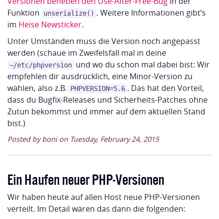
Versionen beheben den
Use-After-Free-Bug
in der
Funktion
. Weitere Informationen gibt’s
unserialize()
im
Heise Newsticker
.
Unter Umständen muss die Version noch angepasst
werden (schaue im Zweifelsfall mal in deine
und wo du schon mal dabei bist: Wir
~/etc/phpversion
empfehlen dir ausdrücklich, eine Minor-Version zu
wählen, also z.B.
. Das hat den Vorteil,
PHPVERSION=5.6
dass du Bugfix-Releases und Sicherheits-Patches ohne
Zutun bekommst und immer auf dem aktuellen Stand
bist.)
Posted by boni on Tuesday, February 24, 2015
Ein Haufen neuer PHP-Versionen
Wir haben heute auf allen Host neue PHP-Versionen
verteilt. Im Detail wären das dann die folgenden: