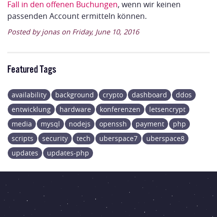
Fall in den
offenen Buchungen
, wenn wir keinen
passenden Account ermitteln können.
Posted by jonas on Friday, June 10, 2016
Featured Tags
availability
background
crypto
dashboard
ddos
entwicklung
hardware
konferenzen
letsencrypt
media
mysql
nodejs
openssh
payment
php
scripts
security
tech
uberspace7
uberspace8
updates
updates-php